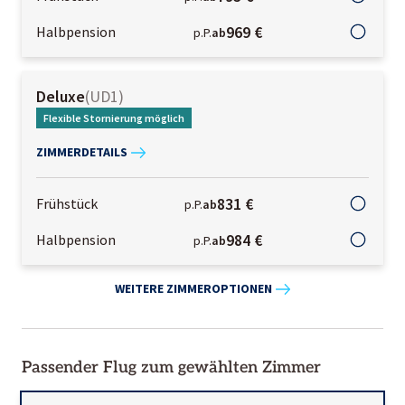
969 €
Halbpension
p.P.
ab
Deluxe
(
UD1
)
Flexible Stornierung möglich
ZIMMERDETAILS
831 €
Frühstück
p.P.
ab
984 €
Halbpension
p.P.
ab
WEITERE ZIMMEROPTIONEN
Passender Flug zum gewählten Zimmer