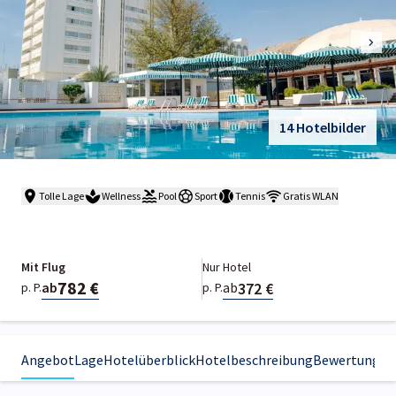
14 Hotelbilder
Tolle Lage
Wellness
Pool
Sport
Tennis
Gratis WLAN
Mit Flug
Nur Hotel
782 €
372 €
ab
ab
p. P.
p. P.
Angebot
Lage
Hotelüberblick
Hotelbeschreibung
Bewertungen