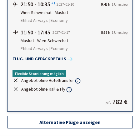
21:50
-
10:35
+1
2027-01-10
9:45 h
1
Umstieg
Wien-Schwechat
-
Maskat
Etihad Airways | Economy
11:50
-
17:45
2027-01-17
8:55 h
1
Umstieg
Maskat
-
Wien-Schwechat
Etihad Airways | Economy
FLUG- UND GEPÄCKDETAILS
Flexible Stornierung möglich
Angebot ohne Hoteltransfer
Angebot ohne Rail & Fly
782 €
p.P.
Alternative Flüge anzeigen