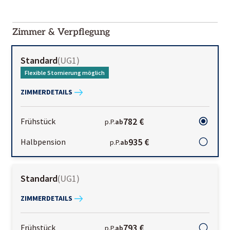
2000-
01-02
Zimmer & Verpflegung
Standard
(
UG1
)
Flexible Stornierung möglich
ZIMMERDETAILS
782 €
Frühstück
p.P.
ab
935 €
Halbpension
p.P.
ab
Standard
(
UG1
)
ZIMMERDETAILS
793 €
Frühstück
p.P.
ab