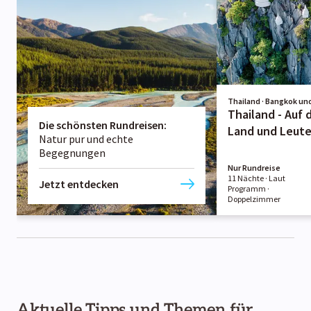
Thailand · Bangkok u
Thailand - Auf
Die schönsten Rundreisen
:
Land und Leute
Natur pur und echte
Begegnungen
Nur Rundreise
11 Nächte
· Laut
Jetzt entdecken
Programm
·
Doppelzimmer
Aktuelle Tipps und Themen für