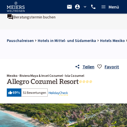
Menü
Beratungstermin buchen
Pauschalreisen
Hotels in Mittel- und Südamerika
Hotels Mexiko
Teilen
Favorit
Mexiko · Riviera Maya & Insel Cozumel · Isla Cozumel
Allegro Cozumel Resort
69
%
51 Bewertungen