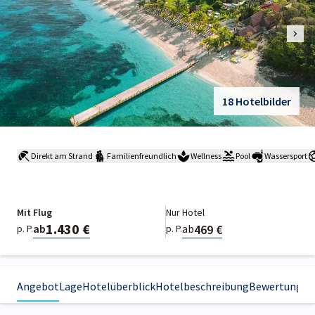
18 Hotelbilder
Direkt am Strand
Familienfreundlich
Wellness
Pool
Wassersport
Mit Flug
Nur Hotel
1.430 €
469 €
ab
ab
p. P.
p. P.
Angebot
Lage
Hotelüberblick
Hotelbeschreibung
Bewertungen