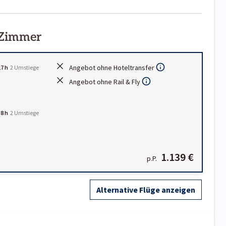
 Zimmer
Angebot ohne Hoteltransfer
17 h
2 Umstiege
Angebot ohne Rail & Fly
58 h
2 Umstiege
1.139 €
p.P.
Alternative Flüge anzeigen