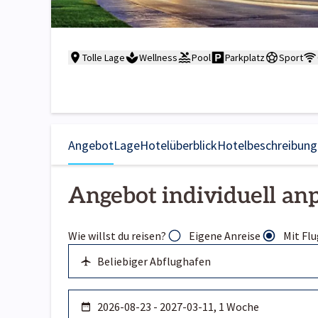
Tolle Lage
Wellness
Pool
Parkplatz
Sport
Angebot
Lage
Hotelüberblick
Hotelbeschreibung
Angebot individuell an
Wie willst du reisen?
Eigene Anreise
Mit Flu