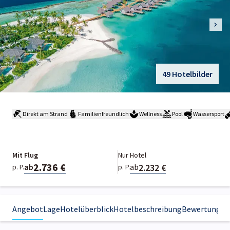
49 Hotelbilder
Direkt am Strand
Familienfreundlich
Wellness
Pool
Wassersport
Mit Flug
Nur Hotel
2.736 €
2.232 €
ab
ab
p. P.
p. P.
Angebot
Lage
Hotelüberblick
Hotelbeschreibung
Bewertungen