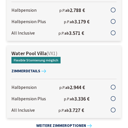
2.788 €
Halbpension
p.P.
ab
3.179 €
Halbpension Plus
p.P.
ab
3.571 €
All Inclusive
p.P.
ab
Water Pool Villa
(
VX1
)
Flexible Stornierung möglich
ZIMMERDETAILS
2.944 €
Halbpension
p.P.
ab
3.336 €
Halbpension Plus
p.P.
ab
3.727 €
All Inclusive
p.P.
ab
WEITERE ZIMMEROPTIONEN