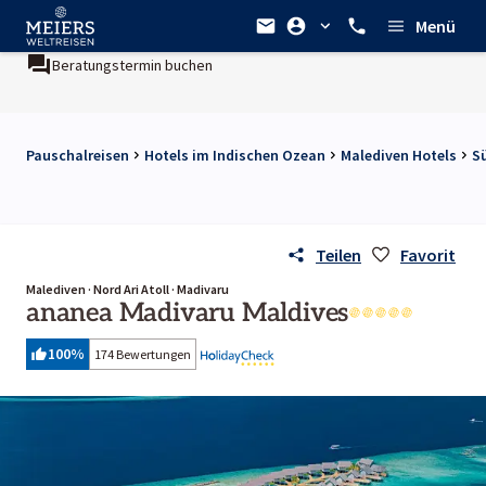
Menü
Beratungstermin buchen
Pauschalreisen
Hotels im Indischen Ozean
Malediven Hotels
S
Teilen
Favorit
Malediven · Nord Ari Atoll · Madivaru
ananea Madivaru Maldives
100
%
174 Bewertungen