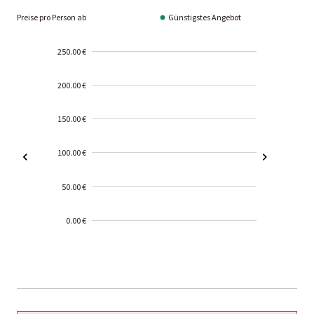
Preise pro Person ab
Günstigstes Angebot
250.00 €
200.00 €
150.00 €
100.00 €
50.00 €
0.00 €
2000-
01-02