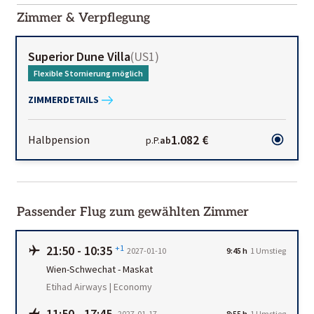
01-02
Zimmer & Verpflegung
Superior Dune Villa
(
US1
)
Flexible Stornierung möglich
ZIMMERDETAILS
1.082 €
Halbpension
p.P.
ab
Passender Flug zum gewählten Zimmer
21:50
-
10:35
+1
2027-01-10
9:45 h
1
Umstieg
Wien-Schwechat
-
Maskat
Etihad Airways | Economy
11:50
-
17:45
2027-01-17
8:55 h
1
Umstieg