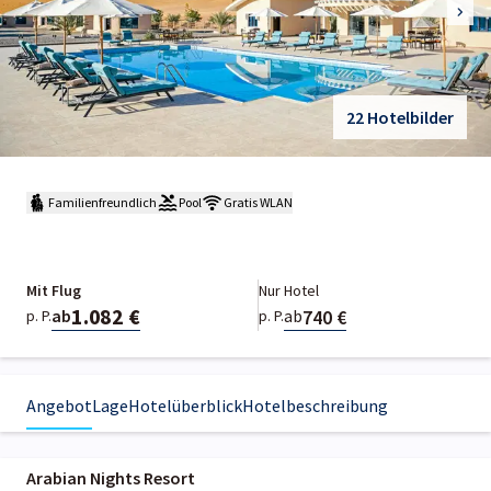
22 Hotelbilder
Familienfreundlich
Pool
Gratis WLAN
Mit Flug
Nur Hotel
1.082 €
740 €
ab
ab
p. P.
p. P.
Angebot
Lage
Hotelüberblick
Hotelbeschreibung
Arabian Nights Resort