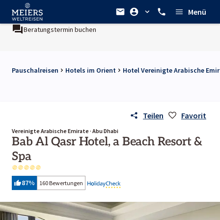
Menü
ermin buchen
Ein Unternehmen der
REWE Group
Pauschalreisen
Hotels im Orient
Hotel Vereinigte Arabische Emi
Teilen
Favorit
Vereinigte Arabische Emirate · Abu Dhabi
Bab Al Qasr Hotel, a Beach Resort &
Spa
87
%
160 Bewertungen