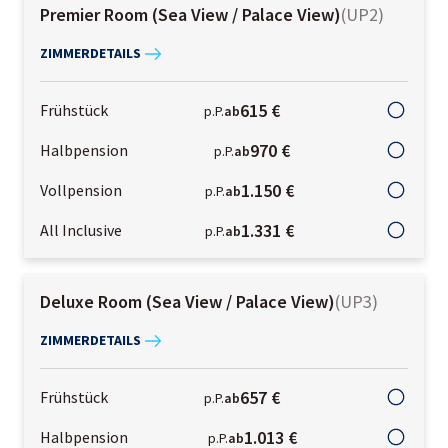
Premier Room (Sea View / Palace View)
(
UP2
)
ZIMMERDETAILS
615 €
Frühstück
p.P.
ab
970 €
Halbpension
p.P.
ab
1.150 €
Vollpension
p.P.
ab
1.331 €
All Inclusive
p.P.
ab
Deluxe Room (Sea View / Palace View)
(
UP3
)
ZIMMERDETAILS
657 €
Frühstück
p.P.
ab
1.013 €
Halbpension
p.P.
ab