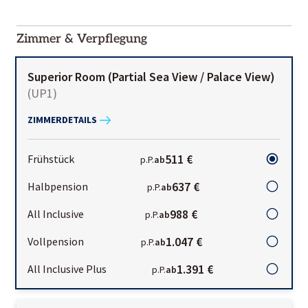
2000-
01-02
Zimmer & Verpflegung
Superior Room (Partial Sea View / Palace View)
(
UP1
)
ZIMMERDETAILS
511 €
Frühstück
p.P.
ab
637 €
Halbpension
p.P.
ab
988 €
All Inclusive
p.P.
ab
1.047 €
Vollpension
p.P.
ab
1.391 €
All Inclusive Plus
p.P.
ab