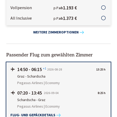
1.193 €
Vollpension
p.P.
ab
1.373 €
All Inclusive
p.P.
ab
WEITERE ZIMMEROPTIONEN
Passender Flug zum gewählten Zimmer
14:50
-
06:15
+1
2026-08-28
13:25 h
Graz
-
Schardscha
Pegasus Airlines | Economy
07:20
-
13:45
2026-09-04
8:25 h
Schardscha
-
Graz
Pegasus Airlines | Economy
FLUG- UND GEPÄCKDETAILS