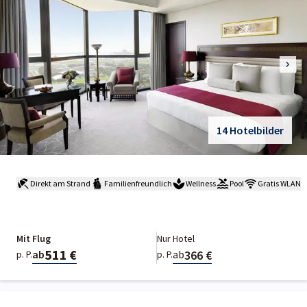
14 Hotelbilder
Direkt am Strand
Familienfreundlich
Wellness
Pool
Gratis WLAN
Mit Flug
Nur Hotel
511 €
366 €
ab
ab
p. P.
p. P.