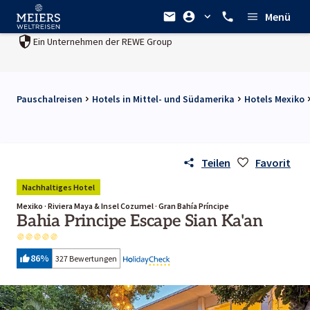
Menü
Ein Unternehmen der
REWE Group
Pauschalreisen
Hotels in Mittel- und Südamerika
Hotels Mexiko
Teilen
Favorit
Nachhaltiges Hotel
Mexiko · Riviera Maya & Insel Cozumel · Gran Bahía Príncipe
Bahia Principe Escape Sian Ka'an
86
%
327 Bewertungen