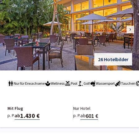
26 Hotelbilder
Nur für Erwachsene
Wellness
Pool
Golf
Wassersport
Tauchen
Mit Flug
Nur Hotel
1.430 €
601 €
ab
ab
p. P.
p. P.