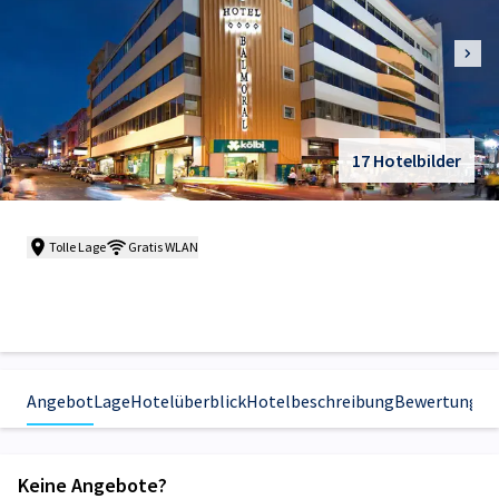
17 Hotelbilder
Tolle Lage
Gratis WLAN
Angebot
Lage
Hotelüberblick
Hotelbeschreibung
Bewertungen
Keine Angebote?