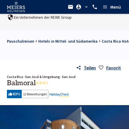
Menü
Ein Unternehmen der
REWE Group
Pauschalreisen
Hotels in Mittel- und Südamerika
Costa Rica Hot
Teilen
Favorit
Costa Rica · San José & Umgebung · San José
Balmoral
83
%
12 Bewertungen