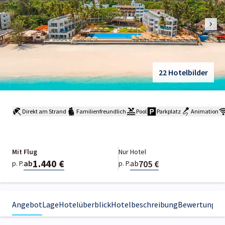
22 Hotelbilder
Direkt am Strand
Familienfreundlich
Pool
Parkplatz
Animation
Mit Flug
Nur Hotel
1.440 €
705 €
ab
ab
p. P.
p. P.
Angebot
Lage
Hotelüberblick
Hotelbeschreibung
Bewertungen