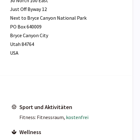
30 North 100 East
Just Off Byway 12
Next to Bryce Canyon National Park
PO Box 640009
Bryce Canyon City
Utah 84764
USA
Sport und Aktivitäten
Fitness: Fitnessraum,
kostenfrei
Wellness