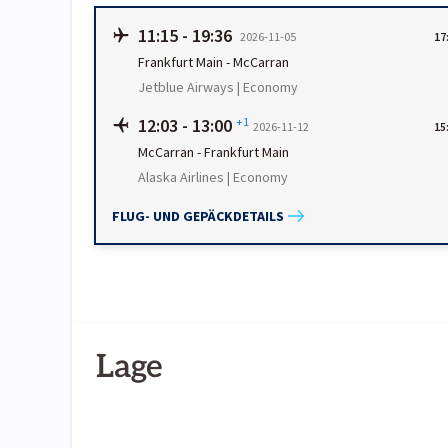
11:15
-
19:36
2026-11-05
17
Frankfurt Main
-
McCarran
Jetblue Airways | Economy
12:03
-
13:00
+1
2026-11-12
15
McCarran
-
Frankfurt Main
Alaska Airlines | Economy
FLUG- UND GEPÄCKDETAILS
Lage