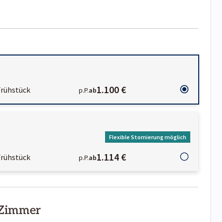
1.100 €
Frühstück
p.P.
ab
Flexible Stornierung möglich
1.114 €
Frühstück
p.P.
ab
 Zimmer