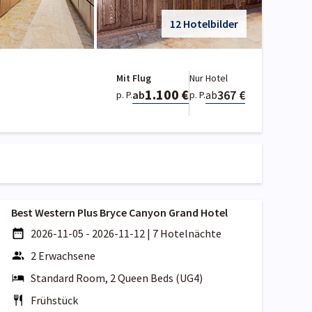
12 Hotelbilder
Mit Flug
Nur Hotel
1.100 €
367 €
ab
ab
p. P.
p. P.
Best Western Plus Bryce Canyon Grand Hotel
2026-11-05 - 2026-11-12
|
7 Hotelnächte
2 Erwachsene
Standard Room, 2 Queen Beds (UG4)
Frühstück