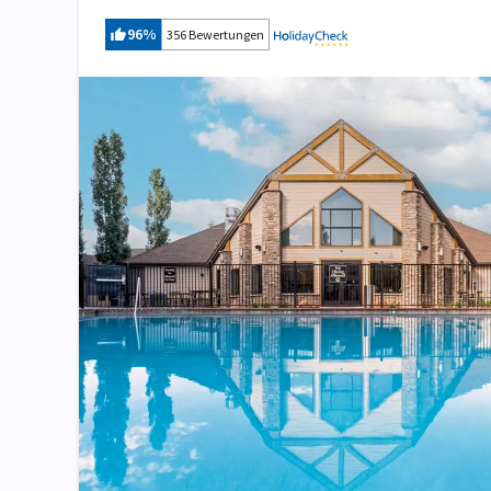
96
%
356 Bewertungen