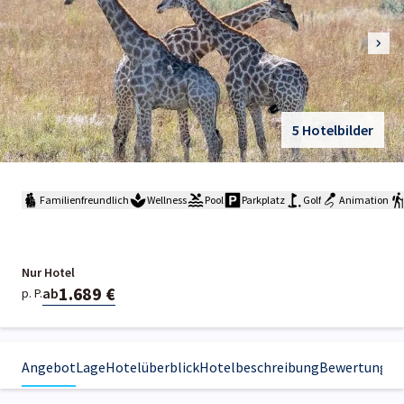
5 Hotelbilder
Familienfreundlich
Wellness
Pool
Parkplatz
Golf
Animation
Nur Hotel
1.689 €
ab
p. P.
Angebot
Lage
Hotelüberblick
Hotelbeschreibung
Bewertungen