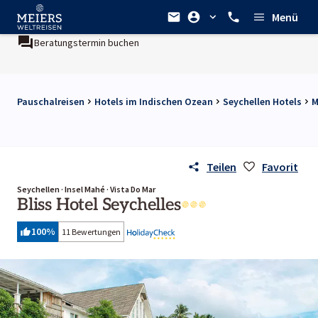
Menü
Beratungstermin buchen
Pauschalreisen
Hotels im Indischen Ozean
Seychellen Hotels
M
Teilen
Favorit
Seychellen · Insel Mahé · Vista Do Mar
Bliss Hotel Seychelles
100
%
11 Bewertungen