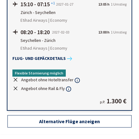
15:10
-
07:15
+1
2027-01-27
13:05 h
1
Umstieg
Zürich
-
Seychellen
Etihad Airways | Economy
08:20
-
18:20
2027-02-03
13:00 h
1
Umstieg
Seychellen
-
Zürich
Etihad Airways | Economy
FLUG- UND GEPÄCKDETAILS
Flexible Stornierung möglich
Angebot ohne Hoteltransfer
Angebot ohne Rail & Fly
1.300 €
p.P.
Alternative Flüge anzeigen