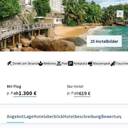
25 Hotelbilder
Direkt am Strand
Wellness
Pool
Parkplatz
Wassersport
Tauche
Mit Flug
Nur Hotel
1.300 €
619 €
ab
ab
p. P.
p. P.
Angebot
Lage
Hotelüberblick
Hotelbeschreibung
Bewertungen