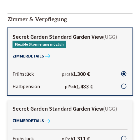
2000-
01-02
Zimmer & Verpflegung
Secret Garden Standard Garden View
(
UGG
)
Flexible Stornierung möglich
ZIMMERDETAILS
1.300 €
Frühstück
p.P.
ab
1.483 €
Halbpension
p.P.
ab
Secret Garden Standard Garden View
(
UGG
)
ZIMMERDETAILS
1.311 €
Frühstück
p.P.
ab