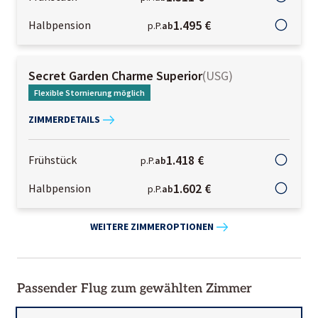
1.495 €
Halbpension
p.P.
ab
Secret Garden Charme Superior
(
USG
)
Flexible Stornierung möglich
ZIMMERDETAILS
1.418 €
Frühstück
p.P.
ab
1.602 €
Halbpension
p.P.
ab
WEITERE ZIMMEROPTIONEN
Passender Flug zum gewählten Zimmer