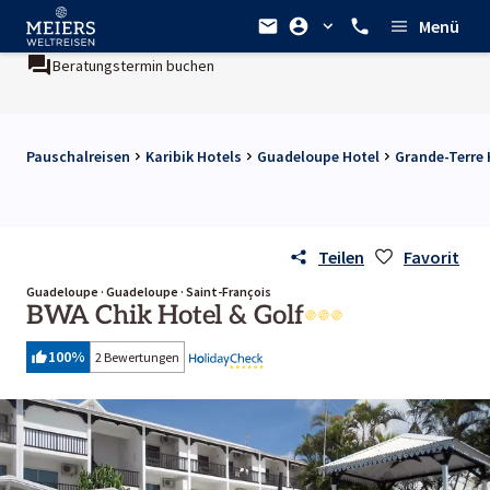
Menü
Beratungstermin buchen
Pauschalreisen
Karibik Hotels
Guadeloupe Hotel
Grande-Terre 
Teilen
Favorit
Guadeloupe · Guadeloupe · Saint-François
BWA Chik Hotel & Golf
100
%
2 Bewertungen