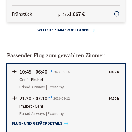
1.067 €
Frühstück
p.P.
ab
WEITERE ZIMMEROPTIONEN
Passender Flug zum gewählten Zimmer
10:45
-
06:40
+1
2026-09-15
14:55 h
Genf
-
Phuket
Etihad Airways | Economy
21:20
-
07:10
+1
2026-09-22
14:50 h
Phuket
-
Genf
Etihad Airways | Economy
FLUG- UND GEPÄCKDETAILS