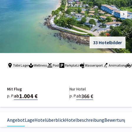
33 Hotelbilder
Tolle Lage
Wellness
Pool
Parkplatz
Wassersport
Animation
Mit Flug
Nur Hotel
1.004 €
366 €
ab
ab
p. P.
p. P.
Angebot
Lage
Hotelüberblick
Hotelbeschreibung
Bewertungen