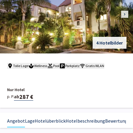
4 Hotelbilder
Tolle Lage
Wellness
Pool
Parkplatz
Gratis WLAN
Nur Hotel
287 €
ab
p. P.
Angebot
Lage
Hotelüberblick
Hotelbeschreibung
Bewertungen