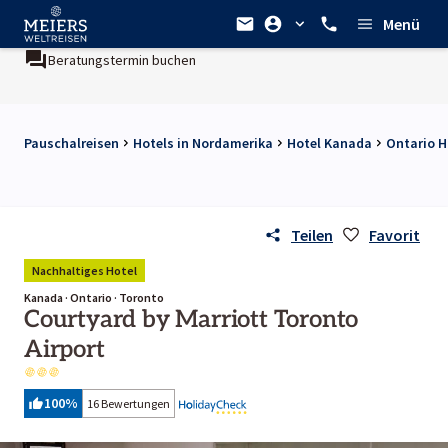
Menü
Beratungstermin buchen
Pauschalreisen
Hotels in Nordamerika
Hotel Kanada
Ontario H
Teilen
Favorit
Nachhaltiges Hotel
Kanada · Ontario · Toronto
Courtyard by Marriott Toronto
Airport
100
%
16 Bewertungen