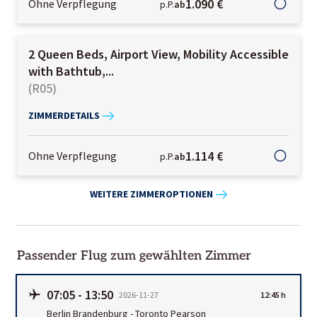
1.090 €
Ohne Verpflegung
p.P.
ab
2 Queen Beds, Airport View, Mobility Accessible
with Bathtub,...
(
R05
)
ZIMMERDETAILS
1.114 €
Ohne Verpflegung
p.P.
ab
WEITERE ZIMMEROPTIONEN
Passender Flug zum gewählten Zimmer
07:05
-
13:50
2026-11-27
12:45 h
Berlin Brandenburg
-
Toronto Pearson