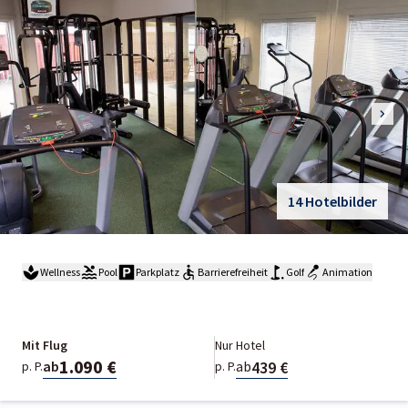
14 Hotelbilder
Wellness
Pool
Parkplatz
Barrierefreiheit
Golf
Animation
Mit Flug
Nur Hotel
1.090 €
439 €
ab
ab
p. P.
p. P.