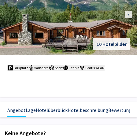
10 Hotelbilder
Parkplatz
Wandern
Sport
Tennis
Gratis WLAN
Angebot
Lage
Hotelüberblick
Hotelbeschreibung
Bewertungen
Keine Angebote?