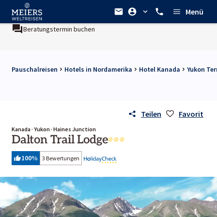
Menü
Beratungstermin buchen
Pauschalreisen
Hotels in Nordamerika
Hotel Kanada
Yukon Ter
Teilen
Favorit
Kanada · Yukon · Haines Junction
Dalton Trail Lodge
100
%
3 Bewertungen