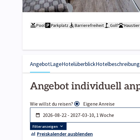
Pool
Parkplatz
Barrierefreiheit
Golf
Haustier
Angebot
Lage
Hotelüberblick
Hotelbeschreibung
Angebot individuell an
Wie willst du reisen?
Eigene Anreise
Filter anzeigen
Preiskalender ausblenden