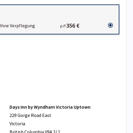
356 €
Ohne Verpflegung
p.P.
Days Inn by Wyndham Victoria Uptown
229 Gorge Road East
Victoria
British Columbia V9A 1L1