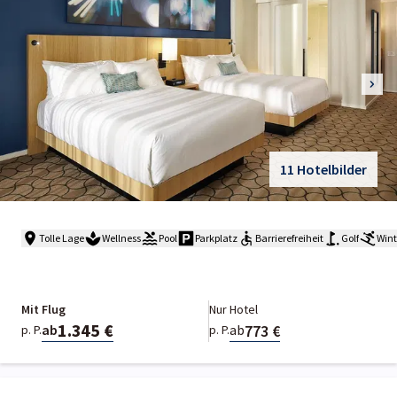
11 Hotelbilder
Tolle Lage
Wellness
Pool
Parkplatz
Barrierefreiheit
Golf
Wint
Mit Flug
Nur Hotel
1.345 €
773 €
ab
ab
p. P.
p. P.