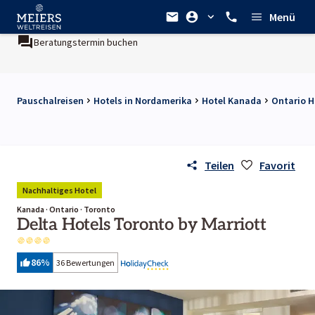
Menü
Beratungstermin buchen
Pauschalreisen
Hotels in Nordamerika
Hotel Kanada
Ontario H
Teilen
Favorit
Nachhaltiges Hotel
Kanada · Ontario · Toronto
Delta Hotels Toronto by Marriott
86
%
36 Bewertungen