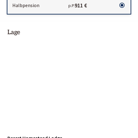
911 €
Halbpension
p.P.
Lage
Desert Homestead Lodge