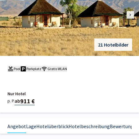
21 Hotelbilder
Pool
Parkplatz
Gratis WLAN
Nur Hotel
911 €
ab
p. P.
Angebot
Lage
Hotelüberblick
Hotelbeschreibung
Bewertungen