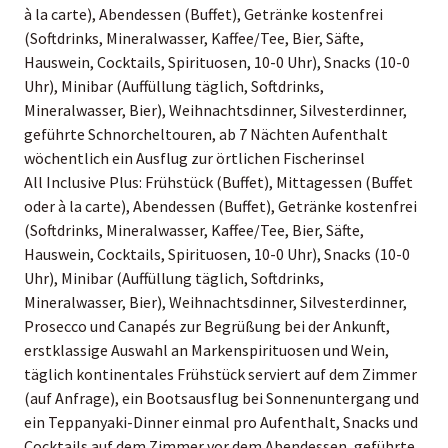
à la carte), Abendessen (Buffet), Getränke kostenfrei
(Softdrinks, Mineralwasser, Kaffee/Tee, Bier, Säfte,
Hauswein, Cocktails, Spirituosen, 10-0 Uhr), Snacks (10-0
Uhr), Minibar (Auffüllung täglich, Softdrinks,
Mineralwasser, Bier), Weihnachtsdinner, Silvesterdinner,
geführte Schnorcheltouren, ab 7 Nächten Aufenthalt
wöchentlich ein Ausflug zur örtlichen Fischerinsel
All Inclusive Plus: Frühstück (Buffet), Mittagessen (Buffet
oder à la carte), Abendessen (Buffet), Getränke kostenfrei
(Softdrinks, Mineralwasser, Kaffee/Tee, Bier, Säfte,
Hauswein, Cocktails, Spirituosen, 10-0 Uhr), Snacks (10-0
Uhr), Minibar (Auffüllung täglich, Softdrinks,
Mineralwasser, Bier), Weihnachtsdinner, Silvesterdinner,
Prosecco und Canapés zur Begrüßung bei der Ankunft,
erstklassige Auswahl an Markenspirituosen und Wein,
täglich kontinentales Frühstück serviert auf dem Zimmer
(auf Anfrage), ein Bootsausflug bei Sonnenuntergang und
ein Teppanyaki-Dinner einmal pro Aufenthalt, Snacks und
Cocktails auf dem Zimmer vor dem Abendessen, geführte