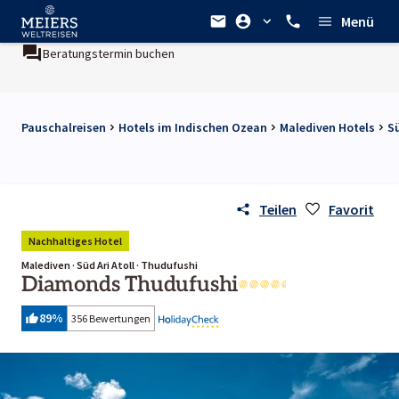
Menü
Beratungstermin buchen
Pauschalreisen
Hotels im Indischen Ozean
Malediven Hotels
S
Teilen
Favorit
Nachhaltiges Hotel
Malediven · Süd Ari Atoll · Thudufushi
Diamonds Thudufushi
89
%
356 Bewertungen