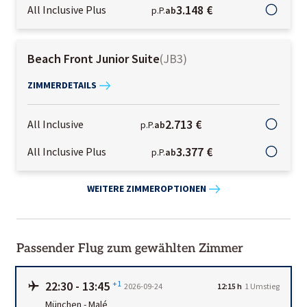
3.148 €
All Inclusive Plus
p.P.
ab
Beach Front Junior Suite
(
JB3
)
ZIMMERDETAILS
2.713 €
All Inclusive
p.P.
ab
3.377 €
All Inclusive Plus
p.P.
ab
WEITERE ZIMMEROPTIONEN
Passender Flug zum gewählten Zimmer
22:30
-
13:45
+1
2026-09-24
12:15 h
1
Umstieg
München
-
Malé