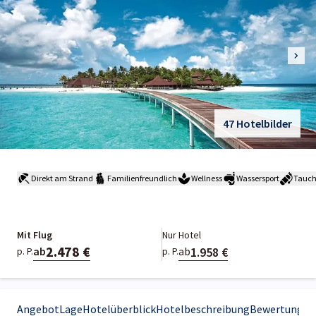
47 Hotelbilder
Direkt am Strand
Familienfreundlich
Wellness
Wassersport
Tauc
Mit Flug
Nur Hotel
2.478 €
1.958 €
ab
ab
p. P.
p. P.
Angebot
Lage
Hotelüberblick
Hotelbeschreibung
Bewertungen