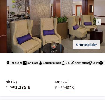
5 Hotelbilder
Tolle Lage
Parkplatz
Barrierefreiheit
Golf
Animation
Sport
T
Mit Flug
Nur Hotel
1.175 €
437 €
ab
ab
p. P.
p. P.