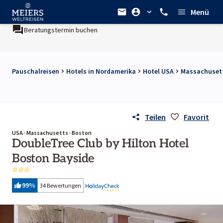
Menü
Beratungstermin buchen
Pauschalreisen
Hotels in Nordamerika
Hotel USA
Massachusett
Teilen
Favorit
USA · Massachusetts · Boston
DoubleTree Club by Hilton Hotel
Boston Bayside
99
%
34 Bewertungen