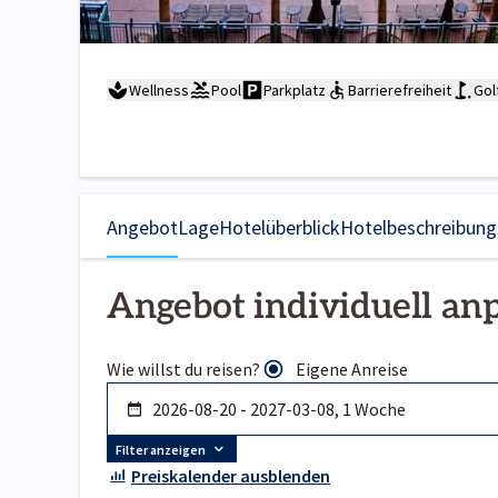
Wellness
Pool
Parkplatz
Barrierefreiheit
Gol
Angebot
Lage
Hotelüberblick
Hotelbeschreibung
Angebot individuell an
Wie willst du reisen?
Eigene Anreise
Filter anzeigen
Preiskalender ausblenden