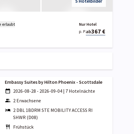
5 Hotelbilder
e erlaubt
Nur Hotel
367 €
ab
p. P.
Embassy Suites by Hilton Phoenix - Scottsdale
2026-08-28 - 2026-09-04
|
7 Hotelnächte
2 Erwachsene
2 DBL 1BDRM STE MOBILITY ACCESS RI
SHWR (D08)
Frühstück