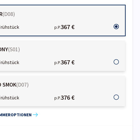
R
(
D08
)
367 €
Frühstück
p.P.
CONY
(
S01
)
367 €
Frühstück
p.P.
O SMOK
(
D07
)
376 €
Frühstück
p.P.
IMMEROPTIONEN