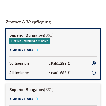
2000-
01-02
Zimmer & Verpflegung
Superior Bungalow
(
BS1
)
Flexible Stornierung möglich
ZIMMERDETAILS
1.397 €
Vollpension
p.P.
ab
1.686 €
All Inclusive
p.P.
ab
Superior Bungalow
(
BS1
)
ZIMMERDETAILS