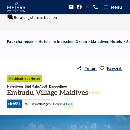
Menü
Beratungstermin buchen
Pauschalreisen
Hotels im Indischen Ozean
Malediven Hotels
Sü
Teilen
Favorit
Nachhaltiges Hotel
Malediven · Süd Male Atoll · Enboodhoo
Embudu Village Maldives
95
%
1900 Bewertungen