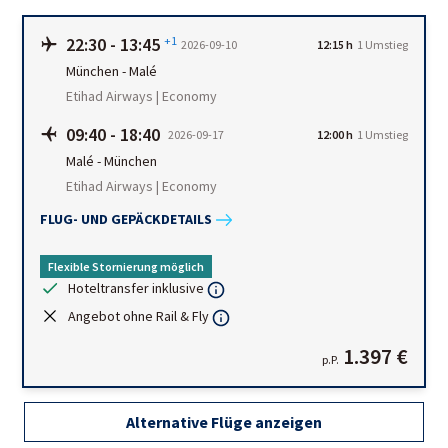
22:30
-
13:45
+1
2026-09-10
12:15 h
1
Umstieg
München
-
Malé
Etihad Airways | Economy
09:40
-
18:40
2026-09-17
12:00 h
1
Umstieg
Malé
-
München
Etihad Airways | Economy
FLUG- UND GEPÄCKDETAILS
Flexible Stornierung möglich
Hoteltransfer inklusive
Angebot ohne Rail & Fly
1.397 €
p.P.
Alternative Flüge anzeigen