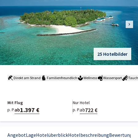
25 Hotelbilder
Direkt am Strand
Familienfreundlich
Wellness
Wassersport
Tauc
Mit Flug
Nur Hotel
1.397 €
722 €
ab
ab
p. P.
p. P.
Angebot
Lage
Hotelüberblick
Hotelbeschreibung
Bewertungen