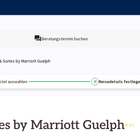
Beratungstermin buchen
 & Suites by Marriott Guelph
otel auswählen
Reisedetails festleg
tes by Marriott Guelph