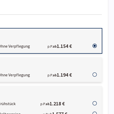
1.154 €
Ohne Verpflegung
p.P.
ab
1.194 €
Ohne Verpflegung
p.P.
ab
1.218 €
Frühstück
p.P.
ab
1.577 €