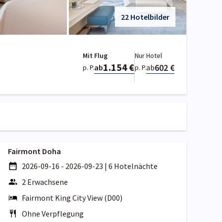
22 Hotelbilder
Mit Flug
Nur Hotel
1.154 €
602 €
ab
ab
p. P.
p. P.
Fairmont Doha
2026-09-16 - 2026-09-23
|
6 Hotelnächte
2 Erwachsene
Fairmont King City View (D00)
Ohne Verpflegung