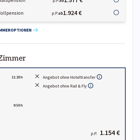
Halbpension
p.P.
ab
1.924 €
Vollpension
p.P.
ab
IMMEROPTIONEN
 Zimmer
Angebot ohne Hoteltransfer
11:20 h
Angebot ohne Rail & Fly
9:50 h
1.154 €
p.P.