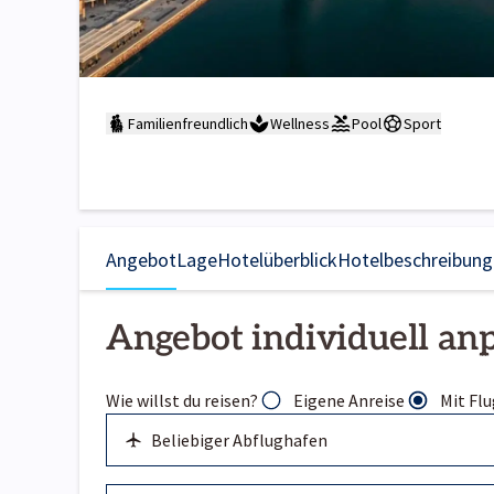
Familienfreundlich
Wellness
Pool
Sport
Angebot
Lage
Hotelüberblick
Hotelbeschreibung
Angebot individuell an
Wie willst du reisen?
Eigene Anreise
Mit Flu