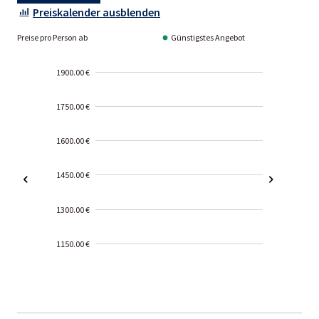
Preiskalender ausblenden
Preise pro Person ab
Günstigstes Angebot
1900.00 €
1750.00 €
1600.00 €
1450.00 €
1300.00 €
1150.00 €
2000-
01-02