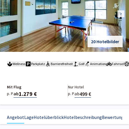
20 Hotelbilder
Wellness
Parkplatz
Barrierefreiheit
Golf
Animation
Fahrrad
Mit Flug
Nur Hotel
1.279 €
499 €
ab
ab
p. P.
p. P.
Angebot
Lage
Hotelüberblick
Hotelbeschreibung
Bewertungen