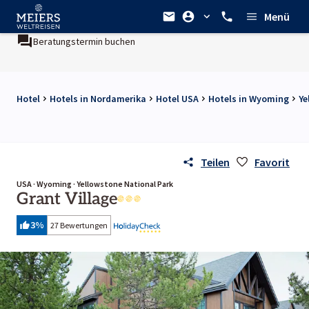
Menü
Beratungstermin buchen
Hotel
Hotels in Nordamerika
Hotel USA
Hotels in Wyoming
Ye
Teilen
Favorit
USA · Wyoming · Yellowstone National Park
Grant Village
3
%
27 Bewertungen