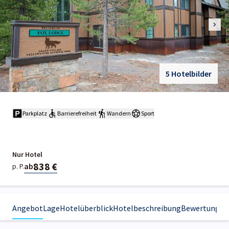
5 Hotelbilder
Parkplatz
Barrierefreiheit
Wandern
Sport
Nur Hotel
838 €
ab
p. P.
Angebot
Lage
Hotelüberblick
Hotelbeschreibung
Bewertungen