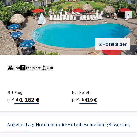
2 Hotelbilder
Pool
Parkplatz
Golf
Mit Flug
Nur Hotel
1.162 €
419 €
ab
ab
p. P.
p. P.
Angebot
Lage
Hotelüberblick
Hotelbeschreibung
Bewertungen