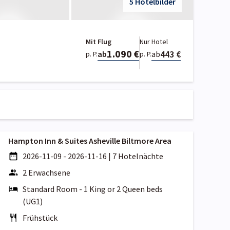
5 Hotelbilder
Mit Flug
Nur Hotel
1.090 €
443 €
ab
ab
p. P.
p. P.
Hampton Inn & Suites Asheville Biltmore Area
2026-11-09 - 2026-11-16
|
7 Hotelnächte
2 Erwachsene
Standard Room - 1 King or 2 Queen beds
(UG1)
Frühstück