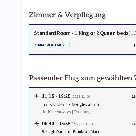
2000-
01-02
Zimmer & Verpflegung
Standard Room - 1 King or 2 Queen beds
(
U
ZIMMERDETAILS
Passender Flug zum gewählten
11:15
-
18:25
2026-11-09
13
Frankfurt Main
-
Raleigh-Durham
Jetblue Airways | Economy
06:40
-
05:55
+1
2026-11-16
17
Raleigh-Durham
-
Frankfurt Main