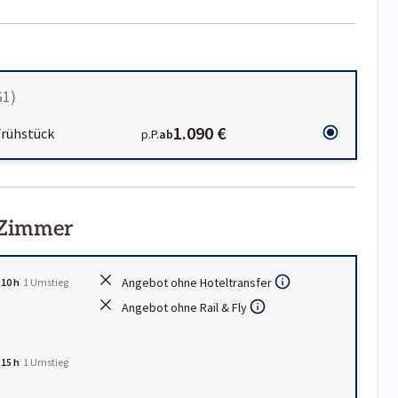
G1
)
1.090 €
Frühstück
p.P.
ab
 Zimmer
Angebot ohne Hoteltransfer
:10 h
1
Umstieg
Angebot ohne Rail & Fly
:15 h
1
Umstieg