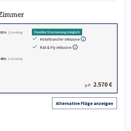
 Zimmer
Flexible Stornierung möglich
:05 h
1
Umstieg
Hoteltransfer inklusive
Rail & Fly inklusive
:40 h
1
Umstieg
2.570 €
p.P.
Alternative Flüge anzeigen