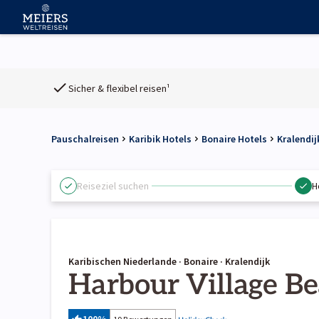
Sicher & flexibel reisen¹
Pauschalreisen
Karibik Hotels
Bonaire Hotels
Kralendij
Reiseziel suchen
H
Karibischen Niederlande · Bonaire · Kralendijk
Harbour Village B