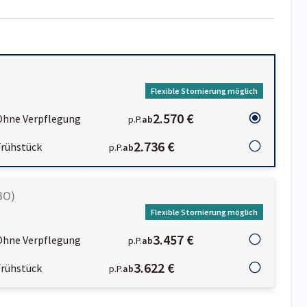
Flexible Stornierung möglich
2.570 €
Ohne Verpflegung
p.P.
ab
2.736 €
Frühstück
p.P.
ab
BO
)
Flexible Stornierung möglich
3.457 €
Ohne Verpflegung
p.P.
ab
3.622 €
Frühstück
p.P.
ab