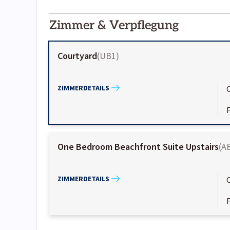
2000-
01-02
Zimmer & Verpflegung
Courtyard
(
UB1
)
ZIMMERDETAILS
One Bedroom Beachfront Suite Upstairs
(
A
ZIMMERDETAILS