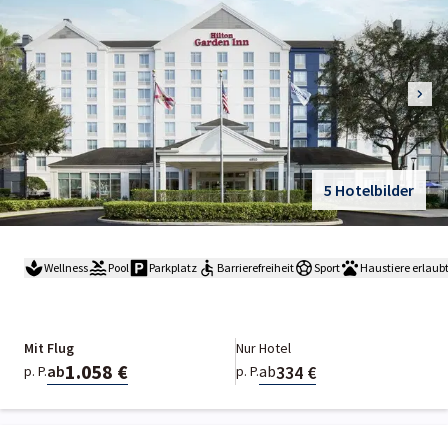
5 Hotelbilder
Wellness
Pool
Parkplatz
Barrierefreiheit
Sport
Haustiere erlaub
Mit Flug
Nur Hotel
1.058 €
334 €
ab
ab
p. P.
p. P.