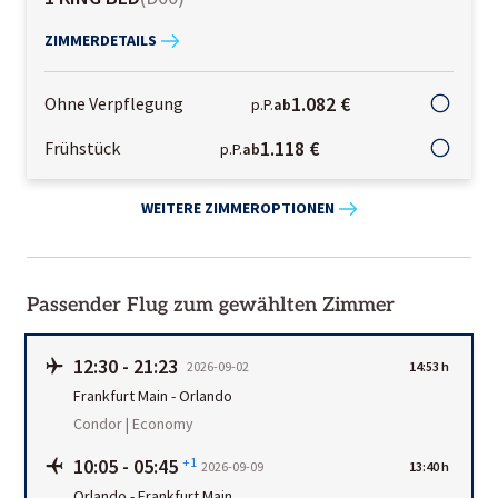
ZIMMERDETAILS
1.082 €
Ohne Verpflegung
p.P.
ab
1.118 €
Frühstück
p.P.
ab
WEITERE ZIMMEROPTIONEN
Passender Flug zum gewählten Zimmer
12:30
-
21:23
2026-09-02
14:53 h
Frankfurt Main
-
Orlando
Condor | Economy
10:05
-
05:45
+1
2026-09-09
13:40 h
Orlando
-
Frankfurt Main