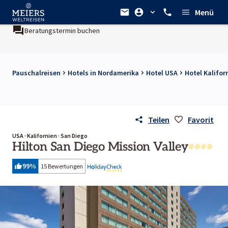
Menü
Beratungstermin buchen
Pauschalreisen
Hotels in Nordamerika
Hotel USA
Hotel Kalifor
Teilen
Favorit
USA · Kalifornien · San Diego
Hilton San Diego Mission Valley
99
%
15 Bewertungen