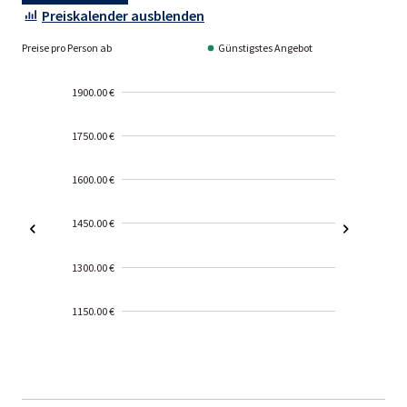
Preiskalender ausblenden
Preise pro Person ab
Günstigstes Angebot
1900.00 €
1750.00 €
1600.00 €
1450.00 €
1300.00 €
1150.00 €
2000-
01-02