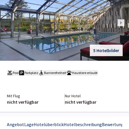
5 Hotelbilder
Pool
Parkplatz
Barrierefreiheit
Haustiere erlaubt
Mit Flug
Nur Hotel
nicht verfügbar
nicht verfügbar
Angebot
Lage
Hotelüberblick
Hotelbeschreibung
Bewertungen