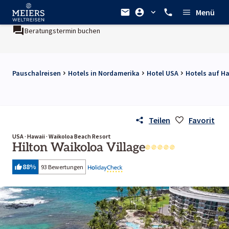
Menü
rmin buchen
Ein Unternehmen der
REWE Group
Pauschalreisen
Hotels in Nordamerika
Hotel USA
Hotels auf H
Teilen
Favorit
USA · Hawaii · Waikoloa Beach Resort
Hilton Waikoloa Village
88
%
93 Bewertungen