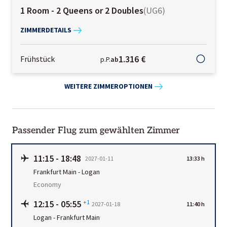
1 Room - 2 Queens or 2 Doubles
(
UG6
)
ZIMMERDETAILS
1.316 €
Frühstück
p.P.
ab
WEITERE ZIMMEROPTIONEN
Passender Flug zum gewählten Zimmer
11:15
-
18:48
2027-01-11
13:33 h
Frankfurt Main
-
Logan
Economy
12:15
-
05:55
+1
2027-01-18
11:40 h
Logan
-
Frankfurt Main