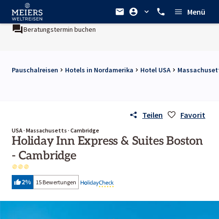
Menü
Beratungstermin buchen
Pauschalreisen
Hotels in Nordamerika
Hotel USA
Massachusett
Teilen
Favorit
USA · Massachusetts · Cambridge
Holiday Inn Express & Suites Boston
- Cambridge
2
%
15 Bewertungen