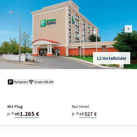
12 Hotelbilder
Parkplatz
Gratis WLAN
Mit Flug
Nur Hotel
1.265 €
527 €
ab
ab
p. P.
p. P.