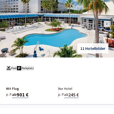
11 Hotelbilder
Pool
Parkplatz
Mit Flug
Nur Hotel
901 €
245 €
ab
ab
p. P.
p. P.