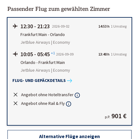
Passender Flug zum gewählten Zimmer
12:30
-
21:23
2026-09-02
14:53 h
1
Umstieg
Frankfurt Main
-
Orlando
Jetblue Airways | Economy
10:05
-
05:45
+1
2026-09-09
13:40 h
1
Umstieg
Orlando
-
Frankfurt Main
Jetblue Airways | Economy
FLUG- UND GEPÄCKDETAILS
Angebot ohne Hoteltransfer
Angebot ohne Rail & Fly
901 €
p.P.
Alternative Flüge anzeigen