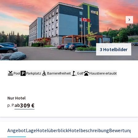
3 Hotelbilder
Pool
Parkplatz
Barrierefreiheit
Golf
Haustiere erlaubt
Nur Hotel
309 €
ab
p. P.
Angebot
Lage
Hotelüberblick
Hotelbeschreibung
Bewertungen