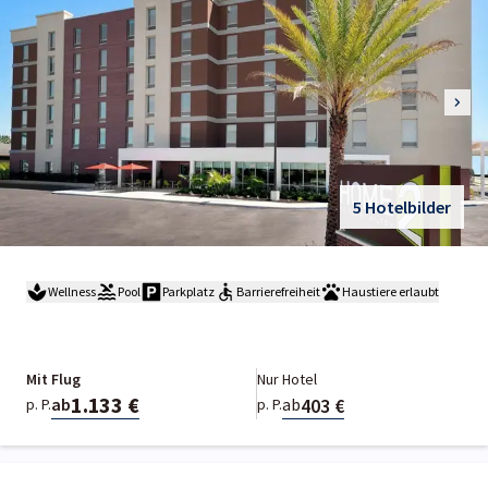
5 Hotelbilder
Wellness
Pool
Parkplatz
Barrierefreiheit
Haustiere erlaubt
Mit Flug
Nur Hotel
1.133 €
403 €
ab
ab
p. P.
p. P.