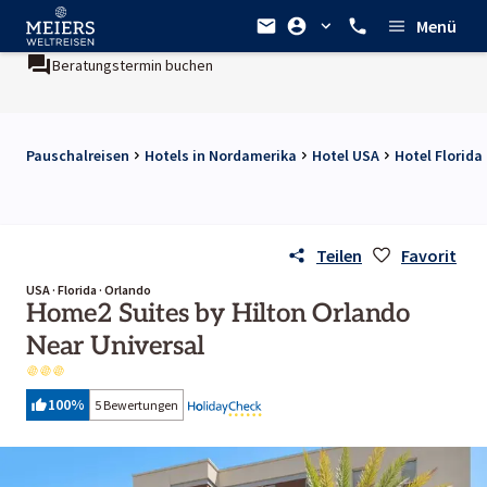
Menü
Beratungstermin buchen
Ein Unternehmen der
REWE Gr
Pauschalreisen
Hotels in Nordamerika
Hotel USA
Hotel Florida
Teilen
Favorit
USA · Florida · Orlando
Home2 Suites by Hilton Orlando
Near Universal
100
%
5 Bewertungen