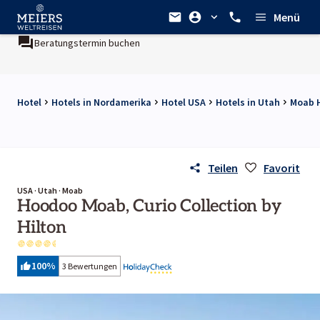
Menü
min buchen
Ein Unternehmen der
REWE Group
Hotel
Hotels in Nordamerika
Hotel USA
Hotels in Utah
Moab 
Teilen
Favorit
USA · Utah · Moab
Hoodoo Moab, Curio Collection by
Hilton
100
%
3 Bewertungen