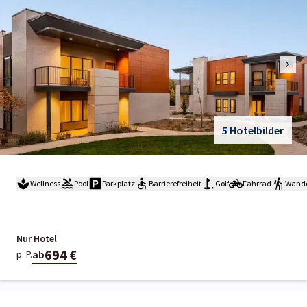
5 Hotelbilder
Wellness
Pool
Parkplatz
Barrierefreiheit
Golf
Fahrrad
Wand
Nur Hotel
694 €
ab
p. P.