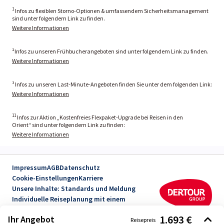
1
Infos zu flexiblen Storno-Optionen & umfassendem Sicherheitsmanagement
sind unter folgendem Link zu finden.
Weitere Informationen
²Infos zu unseren Frühbucherangeboten sind unter folgendem Link zu finden.
Weitere Informationen
³ Infos zu unseren Last-Minute-Angeboten finden Sie unter dem folgenden Link:
Weitere Informationen
11
Infos zur Aktion „Kostenfreies Flexpaket-Upgrade bei Reisen in den
Orient“ sind unter folgendem Link zu finden:
Weitere Informationen
Impressum
AGB
Datenschutz
Cookie-Einstellungen
Karriere
Unsere Inhalte: Standards und Meldung
Individuelle Reiseplanung mit einem
Reiseexperten
1.693 €
Ihr Angebot
Erklärung zur Barrierefreiheit
Reisepreis