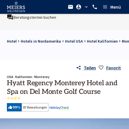
Menü
in buchen
Ein Unternehmen der
REWE Group
Hotel
Hotels in Nordamerika
Hotel USA
Hotel Kalifornien
Mon
Teilen
Favorit
USA · Kalifornien · Monterey
Hyatt Regency Monterey Hotel and
Spa on Del Monte Golf Course
99
%
87 Bewertungen