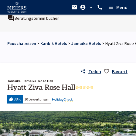
Menü
Beratungstermin buchen
Pauschalreisen
Karibik Hotels
Jamaika Hotels
Hyatt Ziva Rose H
Teilen
Favorit
Jamaika · Jamaika · Rose Hall
Hyatt Ziva Rose Hall
88
%
10 Bewertungen