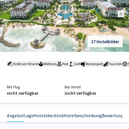
27 Hotelbilder
Direkt am Strand
Wellness
Pool
Golf
Wassersport
Tauchen
Mit Flug
Nur Hotel
nicht verfügbar
nicht verfügbar
Angebot
Lage
Hotelüberblick
Hotelbeschreibung
Bewertungen