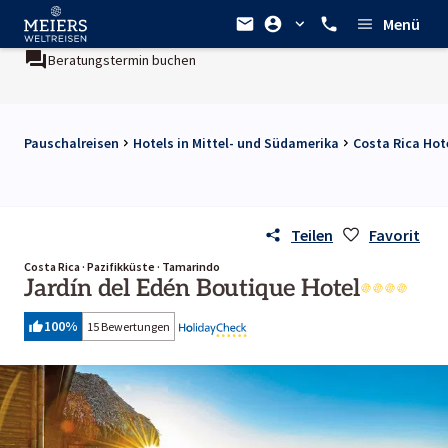
Menü
Beratungstermin buchen
Pauschalreisen
Hotels in Mittel- und Südamerika
Costa Rica Hot
Teilen
Favorit
Costa Rica · Pazifikküste · Tamarindo
Jardín del Edén Boutique Hotel
100
%
15 Bewertungen