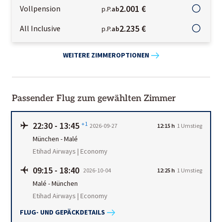
2.001 €
Vollpension
p.P.
ab
2.235 €
All Inclusive
p.P.
ab
WEITERE ZIMMEROPTIONEN
Passender Flug zum gewählten Zimmer
22:30
-
13:45
+1
2026-09-27
12:15 h
1
Umstieg
München
-
Malé
Etihad Airways | Economy
09:15
-
18:40
2026-10-04
12:25 h
1
Umstieg
Malé
-
München
Etihad Airways | Economy
FLUG- UND GEPÄCKDETAILS