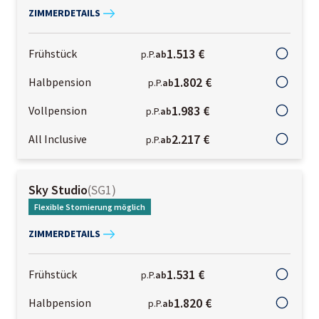
ZIMMERDETAILS
1.513 €
Frühstück
p.P.
ab
1.802 €
Halbpension
p.P.
ab
1.983 €
Vollpension
p.P.
ab
2.217 €
All Inclusive
p.P.
ab
Sky Studio
(
SG1
)
Flexible Stornierung möglich
ZIMMERDETAILS
1.531 €
Frühstück
p.P.
ab
1.820 €
Halbpension
p.P.
ab