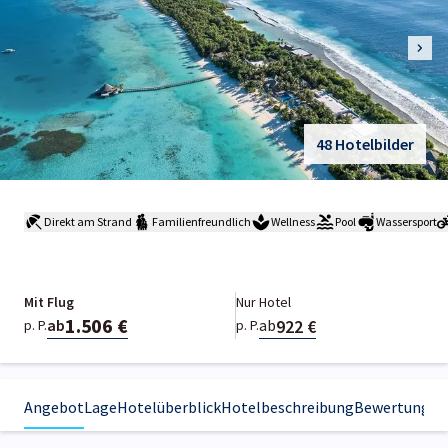
48 Hotelbilder
Direkt am Strand
Familienfreundlich
Wellness
Pool
Wassersport
Mit Flug
Nur Hotel
1.506 €
922 €
ab
ab
p. P.
p. P.
Angebot
Lage
Hotelüberblick
Hotelbeschreibung
Bewertungen