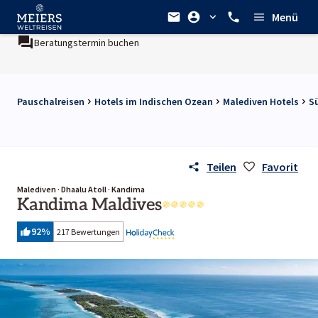
Menü
n buchen
Ein Unternehmen der
REWE Group
Pauschalreisen
Hotels im Indischen Ozean
Malediven Hotels
S
Teilen
Favorit
Malediven · Dhaalu Atoll · Kandima
Kandima Maldives
92
%
217 Bewertungen