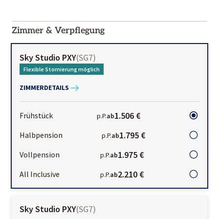
2000-
01-02
Zimmer & Verpflegung
Sky Studio PXY
(
SG7
)
Flexible Stornierung möglich
ZIMMERDETAILS
1.506 €
Frühstück
p.P.
ab
1.795 €
Halbpension
p.P.
ab
1.975 €
Vollpension
p.P.
ab
2.210 €
All Inclusive
p.P.
ab
Sky Studio PXY
(
SG7
)