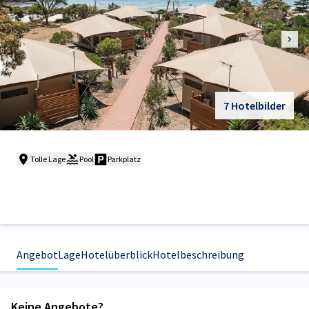
7 Hotelbilder
Tolle Lage
Pool
Parkplatz
Angebot
Lage
Hotelüberblick
Hotelbeschreibung
Keine Angebote?