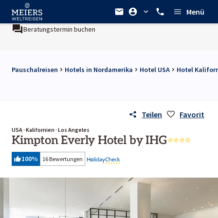
Menü
Beratungstermin buchen
Pauschalreisen
Hotels in Nordamerika
Hotel USA
Hotel Kalifor
Teilen
Favorit
USA · Kalifornien · Los Angeles
Kimpton Everly Hotel by IHG
100
%
16 Bewertungen