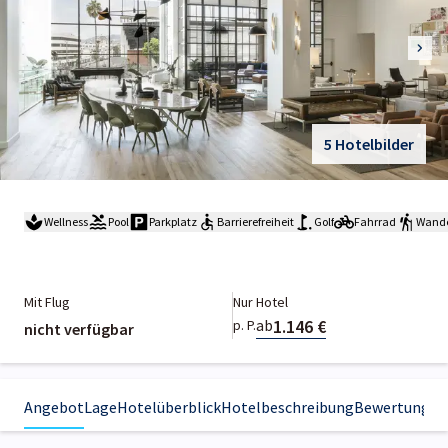
5 Hotelbilder
Wellness
Pool
Parkplatz
Barrierefreiheit
Golf
Fahrrad
Wand
Mit Flug
Nur Hotel
1.146 €
ab
p. P.
nicht verfügbar
Angebot
Lage
Hotelüberblick
Hotelbeschreibung
Bewertungen