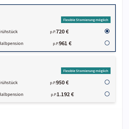
Flexible Stornierung möglich
720 €
Frühstück
p.P.
961 €
Halbpension
p.P.
Flexible Stornierung möglich
950 €
Frühstück
p.P.
1.192 €
Halbpension
p.P.