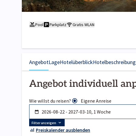
Pool
Parkplatz
Gratis WLAN
Angebot
Lage
Hotelüberblick
Hotelbeschreibung
Angebot individuell an
Wie willst du reisen?
Eigene Anreise
Filter anzeigen
Preiskalender ausblenden