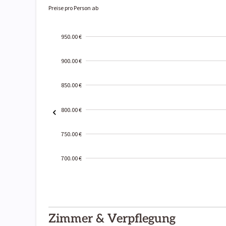
Preise pro Person ab
950.00 €
900.00 €
850.00 €
800.00 €
750.00 €
700.00 €
2000-
01-02
Zimmer & Verpflegung