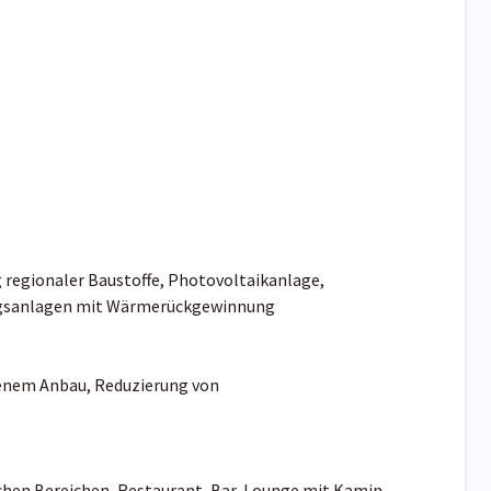
regionaler Baustoffe, Photovoltaikanlage,
tungsanlagen mit Wärmerückgewinnung
genem Anbau, Reduzierung von
chen Bereichen, Restaurant, Bar, Lounge mit Kamin,