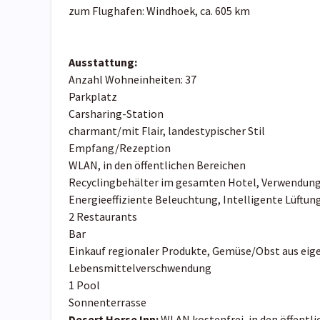
zum Flughafen: Windhoek, ca. 605 km
Ausstattung:
Anzahl Wohneinheiten: 37
Parkplatz
Carsharing-Station
charmant/mit Flair, landestypischer Stil
Empfang/Rezeption
WLAN, in den öffentlichen Bereichen
Recyclingbehälter im gesamten Hotel, Verwendung 
Energieeffiziente Beleuchtung, Intelligente Lüf
2 Restaurants
Bar
Einkauf regionaler Produkte, Gemüse/Obst aus ei
Lebensmittelverschwendung
1 Pool
Sonnenterrasse
Desert Horse Inn:
WLAN kostenfrei, in den öffentli