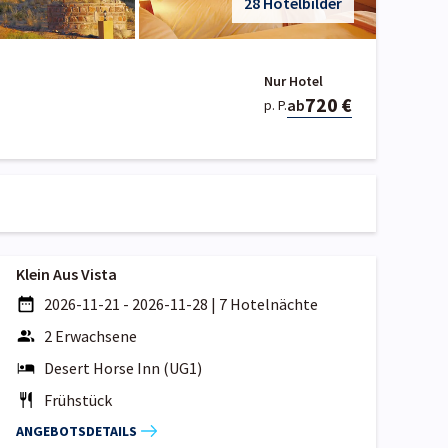
28 Hotelbilder
Nur Hotel
720 €
ab
p. P.
Klein Aus Vista
2026-11-21 - 2026-11-28
|
7 Hotelnächte
2 Erwachsene
Desert Horse Inn (UG1)
Frühstück
ANGEBOTSDETAILS