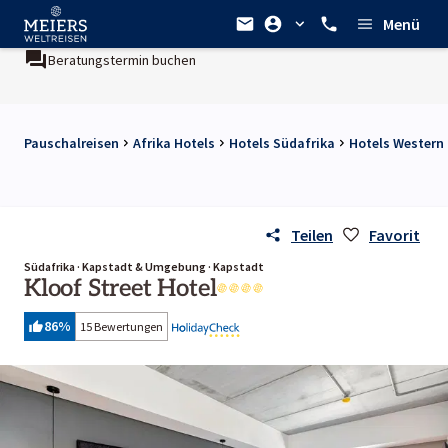
Menü
Beratungstermin buchen
Pauschalreisen
Afrika Hotels
Hotels Südafrika
Hotels Western
Teilen
Favorit
Südafrika · Kapstadt & Umgebung · Kapstadt
Kloof Street Hotel
86
%
15 Bewertungen