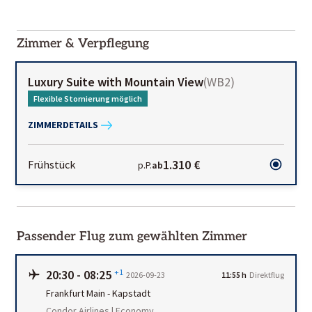
2000-
01-02
Zimmer & Verpflegung
Luxury Suite with Mountain View
(
WB2
)
Flexible Stornierung möglich
ZIMMERDETAILS
1.310 €
Frühstück
p.P.
ab
Passender Flug zum gewählten Zimmer
20:30
-
08:25
+1
2026-09-23
11:55 h
Direktflug
Frankfurt Main
-
Kapstadt
Condor Airlines | Economy