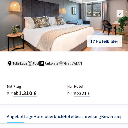
17 Hotelbilder
Tolle Lage
Pool
Parkplatz
Gratis WLAN
Mit Flug
Nur Hotel
1.310 €
321 €
ab
ab
p. P.
p. P.
Angebot
Lage
Hotelüberblick
Hotelbeschreibung
Bewertungen